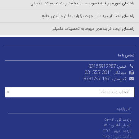
راهنمای امور مربوط به تسویه حساب با مدیریت تحصیلات تکمیلی
راهنمای اخذ تاییدیه مالی جهت برگزاری دفاع و آزمون جامع
راهنمای ایجاد فرایندهای مربوط به تحصیلات تکمیلی
تماس با ما
تلفن:
03155912287
دورنگار:
03155513011
کدپستی:
87317-51167
انتخاب وب سایت
آمار بازدید
بازدید کل :
۵۱۰۰۴
کاربران آنلاین :
۱۳
بازدید امروز :
۱۳۰۹
بازدید دیروز :
۲۱۶۵