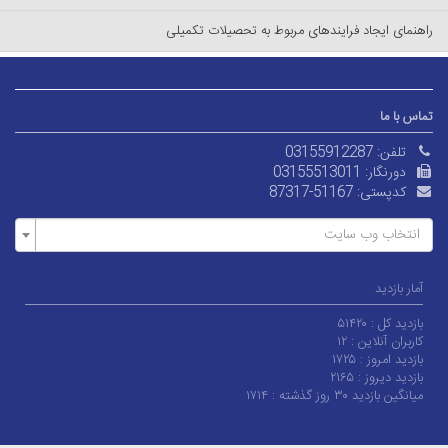
راهنمای ایجاد فرایندهای مربوط به تحصیلات تکمیلی
تماس با ما
تلفن:
03155912287
دورنگار:
03155513011
کدپستی:
87317-51167
انتخاب وب سایت
آمار بازدید
بازدید کل :
۵۱۴۲۰
کاربران آنلاین :
۱۲
بازدید امروز :
۱۷۲۵
بازدید دیروز :
۲۱۶۵
میانگین بازدید ۳۰ روز گذشته :
۱۷۱۴