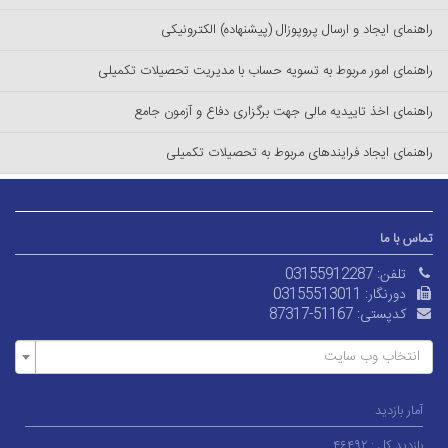
راهنمای ایجاد و ارسال پروپوزال (پیشنهاده) الکترونیکی
راهنمای امور مربوط به تسویه حساب با مدیریت تحصیلات تکمیلی
راهنمای اخذ تاییدیه مالی جهت برگزاری دفاع و آزمون جامع
راهنمای ایجاد فرایندهای مربوط به تحصیلات تکمیلی
تماس با ما
تلفن:
03155912287
دورنگار:
03155513011
کدپستی:
87317-51167
انتخاب وب سایت
آمار بازدید
بازدید کل :
۴۶۴۹۲