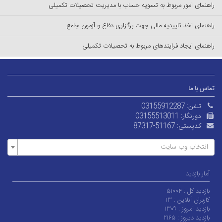
راهنمای امور مربوط به تسویه حساب با مدیریت تحصیلات تکمیلی
راهنمای اخذ تاییدیه مالی جهت برگزاری دفاع و آزمون جامع
راهنمای ایجاد فرایندهای مربوط به تحصیلات تکمیلی
تماس با ما
تلفن:
03155912287
دورنگار:
03155513011
کدپستی:
87317-51167
انتخاب وب سایت
آمار بازدید
بازدید کل :
۵۱۰۰۴
کاربران آنلاین :
۱۳
بازدید امروز :
۱۳۰۹
بازدید دیروز :
۲۱۶۵