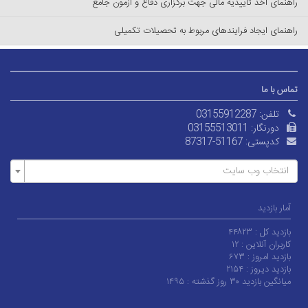
راهنمای اخذ تاییدیه مالی جهت برگزاری دفاع و آزمون جامع
راهنمای ایجاد فرایندهای مربوط به تحصیلات تکمیلی
تماس با ما
تلفن:
03155912287
دورنگار:
03155513011
کدپستی:
87317-51167
انتخاب وب سایت
آمار بازدید
بازدید کل :
۴۴۸۲۳
کاربران آنلاین :
۱۲
بازدید امروز :
۶۷۳
بازدید دیروز :
۲۱۵۴
میانگین بازدید ۳۰ روز گذشته :
۱۴۹۵