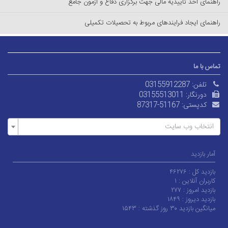
راهنمای اخذ تاییدیه مالی جهت برگزاری دفاع و آزمون جامع
راهنمای ایجاد فرایندهای مربوط به تحصیلات تکمیلی
تماس با ما
تلفن:
03155912287
دورنگار:
03155513011
کدپستی:
87317-51167
انتخاب وب سایت
آمار بازدید
بازدید کل :
۴۶۲۷۶
کاربران آنلاین :
۱
بازدید امروز :
۲۷۷
بازدید دیروز :
۱۸۴۹
میانگین بازدید ۳۰ روز گذشته :
۱۵۴۳