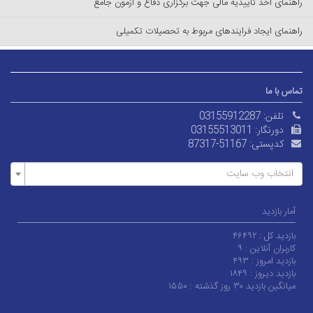
راهنمای اخذ تاییدیه مالی جهت برگزاری دفاع و آزمون جامع
راهنمای ایجاد فرایندهای مربوط به تحصیلات تکمیلی
تماس با ما
تلفن:
03155912287
دورنگار:
03155513011
کدپستی:
87317-51167
انتخاب وب سایت
آمار بازدید
بازدید کل :
۴۶۴۹۲
کاربران آنلاین :
۹
بازدید امروز :
۴۹۳
بازدید دیروز :
۱۸۴۹
میانگین بازدید ۳۰ روز گذشته :
۱۵۵۰