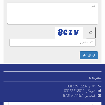
ارسال نظر
تماس با ما
تلفن:
03155912287
دورنگار:
03155513011
کدپستی:
87317-51167