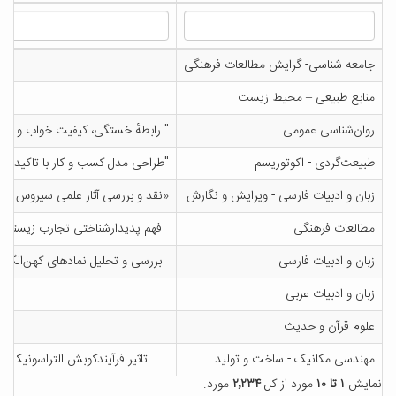
جامعه شناسی- گرایش مطالعات فرهنگی
منابع طبیعی – محیط زیست
روان‌شناسی عمومی
" رابطهٔ خستگی، کیفیت خواب و فعا
طبیعت‌گردی - اکوتوریسم
"طراحی مدل کسب و کار با تاکید بر ا
زبان و ادبیات فارسی - ویرایش و نگارش
«نقد و بررسی آثار علمی سیروس شمی
مطالعات فرهنگی
فهم پدیدارشناختی تجارب زیسته کنش
زبان و ادبیات فارسی
بررسی و تحلیل نمادهای کهن‌الگوی
زبان و ادبیات عربی
علوم قرآن و حدیث
بازخوانی و ارزیابی
مهندسی مکانیک - ساخت و تولید
تاثیر فرآیندکوبش التراسونیک بر 
نمایش
۱ تا ۱۰
مورد از کل
۲٬۲۳۴
مورد.