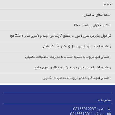
فرم ها
استعدادهای درخشان
اطلاعیه برگزاری جلسات دفاع
فراخوان پذیرش بدون آزمون در مقطع کارشناسی ارشد و دکتری سایر دانشگاهها
راهنمای ایجاد و ارسال پروپوزال (پیشنهاده) الکترونیکی
راهنمای امور مربوط به تسویه حساب با مدیریت تحصیلات تکمیلی
راهنمای اخذ تاییدیه مالی جهت برگزاری دفاع و آزمون جامع
راهنمای ایجاد فرایندهای مربوط به تحصیلات تکمیلی
تماس با ما
تلفن:
03155912287
دورنگار:
03155513011