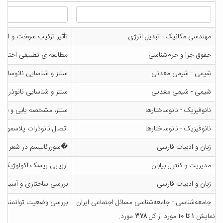
مهندسی مکانیک - تبدیل انرژی
تأثیر ترکیب سوخت و اکسن
حقوق جزا و جرم‌شناسی
مطالعه ی تطبیقی اختیارا
شیمی - شیمی معدنی
سنتز و شناسایی نانوساختارهای NiCo2O4 و MnCo2O4 و تهیه کامپوزیت آن ها با گرافن اکسید عامل دار شده به وسیله ی 4و4'-دی آمینو بنزوفنون، تری اتیلن تترا آمین، L- فنیل آلانین و L- تر
شیمی - شیمی معدنی
سنتز و شناسایی نانوذرات 
نانوفیزیک - نانوساختارها
سنتز، مشخصه یابی و بررسی
نانوفیزیک - نانوساختارها
اتصال نانوذرات پلاسمونیکی طلا و نقره به کلروفیلین مس سد
زبان و ادبیات فارسی
�سوررئالیسم در شعر معاصر
مدیریت و کنترل بیابان
ارزیابی ریسک اکولوژیک و
زبان و ادبیات فارسی
بررسی ساختاری و آسیب‌شناسی رما
جامعه‌شناسی - جامعه‌شناسی مسائل اجتماعی ایران
بررسی وضعیت توانمندسازی
نمایش
۱ تا ۱۰
مورد از کل
۳۷۸
مورد.