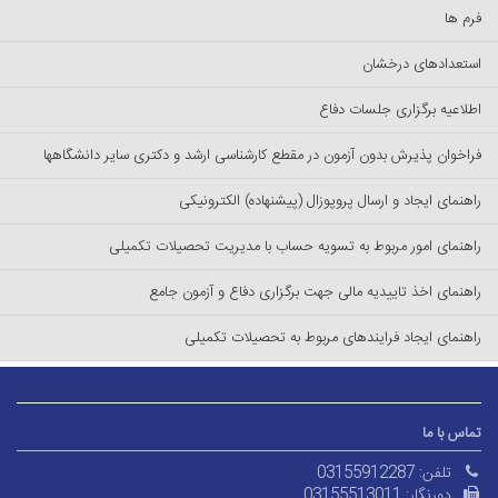
فرم ها
استعدادهای درخشان
اطلاعیه برگزاری جلسات دفاع
فراخوان پذیرش بدون آزمون در مقطع کارشناسی ارشد و دکتری سایر دانشگاهها
راهنمای ایجاد و ارسال پروپوزال (پیشنهاده) الکترونیکی
راهنمای امور مربوط به تسویه حساب با مدیریت تحصیلات تکمیلی
راهنمای اخذ تاییدیه مالی جهت برگزاری دفاع و آزمون جامع
راهنمای ایجاد فرایندهای مربوط به تحصیلات تکمیلی
تماس با ما
تلفن:
03155912287
دورنگار:
03155513011