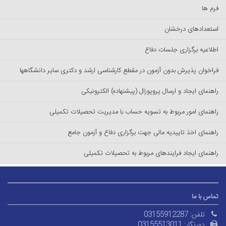
فرم ها
استعدادهای درخشان
اطلاعیه برگزاری جلسات دفاع
فراخوان پذیرش بدون آزمون در مقطع کارشناسی ارشد و دکتری سایر دانشگاهها
راهنمای ایجاد و ارسال پروپوزال (پیشنهاده) الکترونیکی
راهنمای امور مربوط به تسویه حساب با مدیریت تحصیلات تکمیلی
راهنمای اخذ تاییدیه مالی جهت برگزاری دفاع و آزمون جامع
راهنمای ایجاد فرایندهای مربوط به تحصیلات تکمیلی
تماس با ما
تلفن:
03155912287
دورنگار:
03155513011