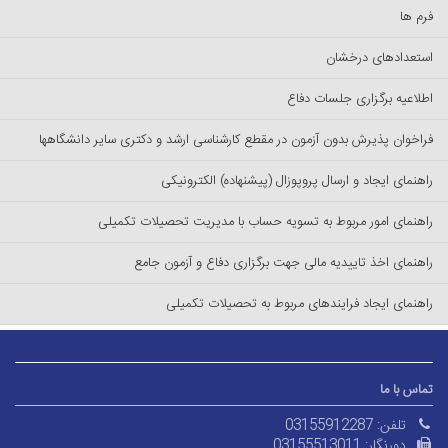
فرم ها
استعدادهای درخشان
اطلاعیه برگزاری جلسات دفاع
فراخوان پذیرش بدون آزمون در مقطع کارشناسی ارشد و دکتری سایر دانشگاهها
راهنمای ایجاد و ارسال پروپوزال (پیشنهاده) الکترونیکی
راهنمای امور مربوط به تسویه حساب با مدیریت تحصیلات تکمیلی
راهنمای اخذ تاییدیه مالی جهت برگزاری دفاع و آزمون جامع
راهنمای ایجاد فرایندهای مربوط به تحصیلات تکمیلی
تماس با ما
تلفن:
03155912287
دورنگار:
03155513011