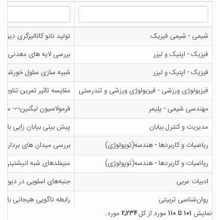
شیمی - شیمی فیزیک
تولید نانو کاتالیزگری دیزل
فیزیک - اپتیک و لیزر
بررسی لایه های معدنی انت
فیزیک - اپتیک و لیزر
شبیه سازی سلول خورشیدی پروسکایتی نانوساختاری 3
فیزیولوژی ورزشی - فیزیولوژی ورزشی و تندرستی
مقایسه تاثیر تمرین تناوبی با تمرین تداومی بر
مهندسی شیمی - پلیمر
فرمولاسیون لیگنین¬¬ سول
مدیریت و کنترل بیابان
پیش بینی بیابان زایی با 
ریاضیات و کاربردها - هندسه(توپولوژی)
بررسی میدان های برداری 
ریاضیات و کاربردها - هندسه(توپولوژی)
منیفلدهای شبه انیشتینی م
ادبیات عربی
جنبه‌های اسلوبی در دیوان 
روان‌شناسی تربیتی
رابطه ناگویی هیجانی با اع
نمایش
۱۰۱ تا ۱۱۰
مورد از کل
۲٬۲۳۴
مورد.