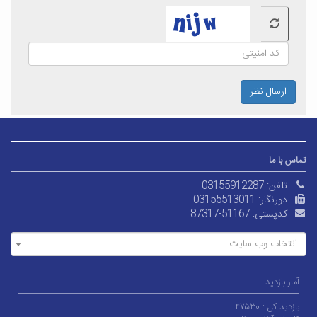
ارسال نظر
تماس با ما
تلفن:
03155912287
دورنگار:
03155513011
کدپستی:
87317-51167
انتخاب وب سایت
آمار بازدید
بازدید کل :
۴۷۵۳۰