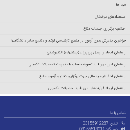
فرم ها
استعدادهای درخشان
اطلاعیه برگزاری جلسات دفاع
فراخوان پذیرش بدون آزمون در مقطع کارشناسی ارشد و دکتری سایر دانشگاهها
راهنمای ایجاد و ارسال پروپوزال (پیشنهاده) الکترونیکی
راهنمای امور مربوط به تسویه حساب با مدیریت تحصیلات تکمیلی
راهنمای اخذ تاییدیه مالی جهت برگزاری دفاع و آزمون جامع
راهنمای ایجاد فرایندهای مربوط به تحصیلات تکمیلی
تماس با ما
تلفن:
03155912287
دورنگار:
03155513011