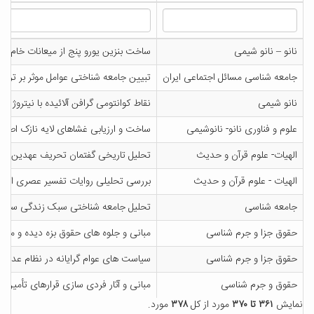
نانو – نانو شیمی
ساخت بنزین یورو پنج از میعانات خام سو
جامعه شناسی مسائل اجتماعی ایران
تبیین جامعه شناختی عوامل موثر بر ترس 
نانو شیمی
نقاط کوانتومی گرافن آلائیده با نیتروژن
علوم و فناوری نانو- نانوشیمی
ساخت و ارزیابی غشاهای لایه نازک اصلاح شده با دندریمر PAMAM و نانوذرات آهن اکسید به م
الهیات- علوم قرآن و حدیث
تحلیل تاریخی گفتمان تحریف عهدین در 
الهیات - علوم قرآن و حدیث
بررسی تحلیلی روایات تفسیر عصری اهل ب
جامعه شناسی
تحلیل جامعه شناختی سبک زندگی سلامت 
حقوق جزا و جرم شناسی
مبانی و جلوه های حقوق بزه دیده و متهم
حقوق جزا و جرم شناسی
سیاست های عوام گرایانه در نظام عدالت ک
حقوق و جرم شناسی
مبانی و آثار فردی سازی قرارهای تأمین 
نمایش
۳۶۱ تا ۳۷۰
مورد از کل
۳۷۸
مورد.