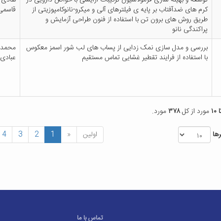
توسعه و بهینه سازی فرمولاسیون ترکیبات آرایشی با خواص دارویی در
هادی
کرم های ضدآفتاب بر پایه ی فیلترهای آلی و میکرو-نانوکامپوزیتی از
قاسمی
طریق روش های برون تن با استفاده از فنون طراحی آزمایش و
پراکندگی نانو
بررسی و مدل سازی نمک زدایی از پساب های لب شور اسمز معکوس
محمد
با استفاده از فرایند تقطیر غشایی تماس مستقیم
عبادی
مورد از کل
۳۷۸
مورد.
ها
اولین
«
1
2
3
4
تماس با ما