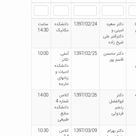
دکتر سعید
1397/02/24
دانشکده
ساعت
امینی و
مکانیک
14:30
دکترقنبر علی
شیخ زاده
دکتر محسن
1397/02/25
آمفی
10:00
قاسم پور
تئاتر
دانشکده
ادبیات و
زبانهای
خارجه
دکتر
1397/02/26
کلاس
14:00
ابوالفضل
شماره 4
رنجبر
دانشکده
فردوئی
منابع
طبیعی
دکتر بهرام
1397/03/09
کلاس
10:30