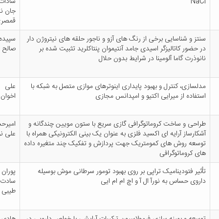
NaCl
سادات
جان نث
قمصر
سنتز و شناسایی برخی از رنگ های آزو و ناجور حلقه های نیتروژن دار
سپیده
در حضور کاتالیزگر اسیدی جامد آنتیموان پنتاکلرید تثبیت شده بر
صالح
نانوذرت گاما آلومینا در شرایط بدون حلال
مدلسازی، کنترل و بهبود پایداری اینوترهای موازی متصل به شبکه با
علی
استفاده از میرایی اکتیو و امپدانس مجازی
اخوان
طراحی و ساخت کروماتوگرافی گازی سریع با ستون مویین چندگانه و
امیرح
آشکارساز آرایه ای اکسید فلزی به عنوان یک بینی الکترونیکی همراه با
علی ن
توسعه روش های کمومتریک جهت پردازش و تفکیک چند متغیره داده
های کروماتوگرافی
تأثیر فتودینامیک تراپی بر روی بهبود تومور سرطانی موش بوسیله
پوران
داروی حساس به نورآ ال آ و اچ ام ام ایی
سادت
طیبی