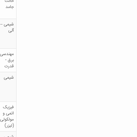
حالت
جامد
شیمی –
آلی
مهندسی
برق -
قدرت
شیمی
فیزیک
اتمی و
مولکولی
(لیزر)