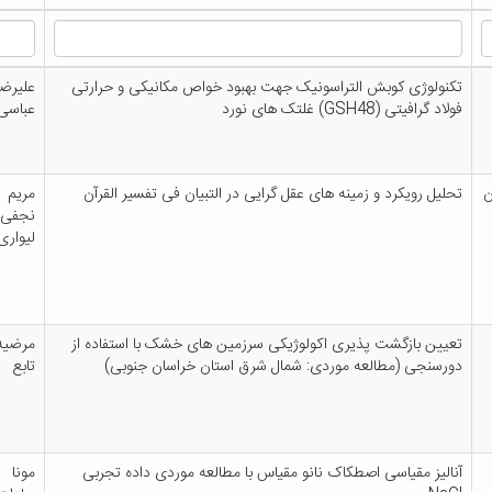
تکنولوژی کوبش التراسونیک جهت بهبود خواص مکانیکی و حرارتی
علیرضا
فولاد گرافیتی (GSH48) غلتک های نورد
عباسی
ن
تحلیل رویکرد و زمینه های عقل گرایی در التبیان فی تفسیر القرآن
مریم
نجفی
لیواری
تعیین بازگشت پذیری اکولوژیکی سرزمین های خشک با استفاده از
مرضیه
دورسنجی (مطالعه موردی: شمال شرق استان خراسان جنوبی)
تابع
آنالیز مقیاسی اصطکاک نانو مقیاس با مطالعه موردی داده تجربی
مونا