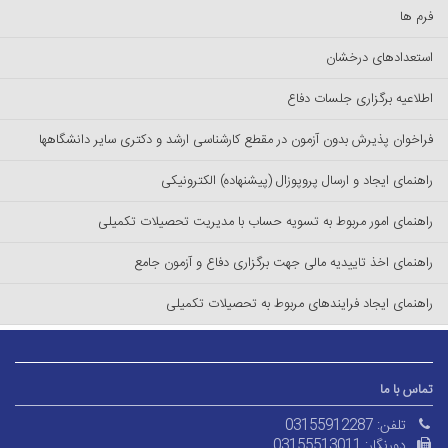
فرم ها
استعدادهای درخشان
اطلاعیه برگزاری جلسات دفاع
فراخوان پذیرش بدون آزمون در مقطع کارشناسی ارشد و دکتری سایر دانشگاهها
راهنمای ایجاد و ارسال پروپوزال (پیشنهاده) الکترونیکی
راهنمای امور مربوط به تسویه حساب با مدیریت تحصیلات تکمیلی
راهنمای اخذ تاییدیه مالی جهت برگزاری دفاع و آزمون جامع
راهنمای ایجاد فرایندهای مربوط به تحصیلات تکمیلی
تماس با ما
تلفن:
03155912287
دورنگار:
03155513011