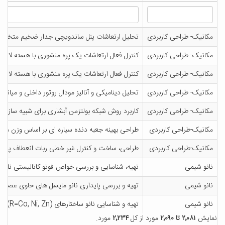
مکانیک- طراحی کاربردی
تحلیل ارتعاشات پنل ساندویچی جدار ضخیم متخلخل ت
مکانیک- طراحی کاربردی
کنترل فعال ارتعاشات یک پره منشوری با هسته لانه 
مکانیک- طراحی کاربردی
کنترل فعال ارتعاشات یک پره منشوری با هسته لانه 
مکانیک- طراحی کاربردی
تحلیل دینامیکی و آنالیز مودال روتور داخلی و میا
مکانیک- طراحی کاربردی
کاربرد روش شبکه بولتزمن آبشاری برای شبیه سازی 
مکانیک-طراحی کاربردی
طراحی بهینه جعبه دنده سیاره ای بر اساس وزن مینی
مکانیک-طراحی کاربردی
طراحی، ساخت و کنترل غیر خطی ربات انعطاف پذیر
نانو شیمی
تهیه، شناسایی و بررسی خواص فوتو کاتالیستی نانو ساختارهای 4NdVO، ,PrVO4 4EuVO به روش های شیمیای
نانو شیمی
تهیه و بررسی پایداری نانو مایسل های حاوی عصار
نانو شیمی
تهیه و شناسایی نانو ساختارهای Gd2RMnO6(R=Co, Ni, Zn) به روش احتراق و پچینی و بررسی خواص فتو کاتالسیتی، مغناطیسی و نوری آن¬ها
نمایش
۲٬۰۸۱ تا ۲٬۰۹۰
مورد از کل
۲٬۲۳۴
مورد.